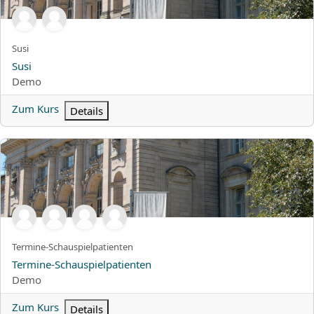
Kurzer Kursname
Susi
Kursname
Susi
Kursbereich
Demo
Zum Kurs
Details
Termine-Schauspielpatienten
Kurzer Kursname
Termine-Schauspielpatienten
Kursname
Termine-Schauspielpatienten
Kursbereich
Demo
Zum Kurs
Details