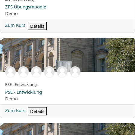
Kursname
ZFS Übungsmoodle
Kursbereich
Demo
Zum Kurs
Details
PSE - Entwicklung
Kurzer Kursname
PSE - Entwicklung
Kursname
PSE - Entwicklung
Kursbereich
Demo
Zum Kurs
Details
PROMPTNET