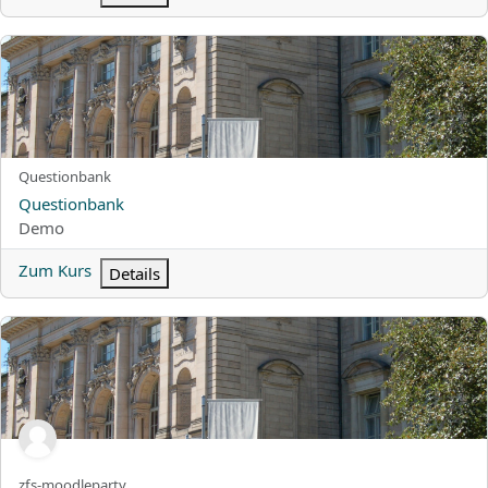
Questionbank
Kurzer Kursname
Questionbank
Kursname
Questionbank
Kursbereich
Demo
Zum Kurs
Details
ZFS Übungsmoodle
Kurzer Kursname
zfs-moodleparty