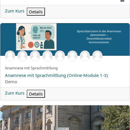
Zum Kurs
Details
Anamnese mit Sprachmittlung (Online-Module 1-3)
Kurzer Kursname
Anamnese mit Sprachmittlung
Kursname
Anamnese mit Sprachmittlung (Online-Module 1-3)
Kursbereich
Demo
Zum Kurs
Details
Susi