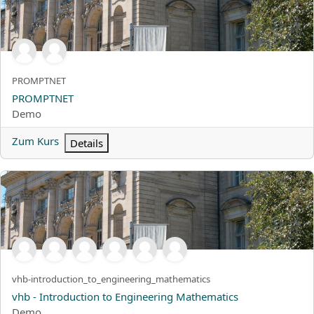
Kurzer Kursname
PROMPTNET
Kursname
PROMPTNET
Kursbereich
Demo
Zum Kurs
Details
vhb - Introduction to Engineering Mathematics
Kurzer Kursname
vhb-introduction_to_engineering_mathematics
Kursname
vhb - Introduction to Engineering Mathematics
Kursbereich
Demo