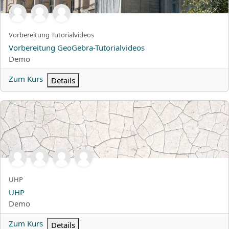
Kurzer Kursname
Vorbereitung Tutorialvideos
Kursname
Vorbereitung GeoGebra-Tutorialvideos
Kursbereich
Demo
Zum Kurs
Details
UHP
Kurzer Kursname
UHP
Kursname
UHP
Kursbereich
Demo
Zum Kurs
Details