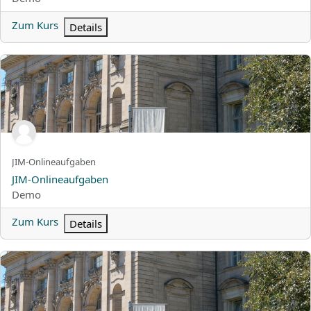
Zum Kurs
Details
JIM-Onlineaufgaben
Kurzer Kursname
JIM-Onlineaufgaben
Kursname
JIM-Onlineaufgaben
Kursbereich
Demo
Zum Kurs
Details
Vorbereitung GeoGebra-Tutorialvideos