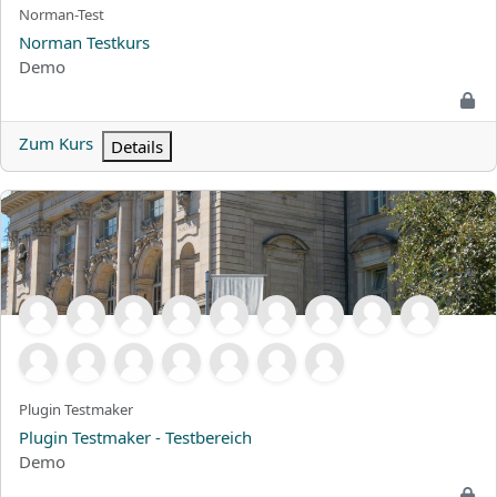
Kurzer Kursname
Norman-Test
Kursname
Norman Testkurs
Kursbereich
Demo
Zum Kurs
Details
Plugin Testmaker - Testbereich
Kurzer Kursname
Plugin Testmaker
Kursname
Plugin Testmaker - Testbereich
Kursbereich
Demo