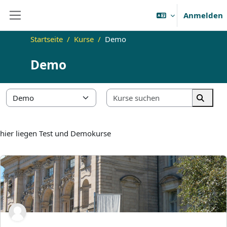
Zum Hauptinhalt
Anmelden
Website-Übersicht
Startseite
Kurse
Demo
Demo
Kurse suc
Kursbereiche
Kurse 
hier liegen Test und Demokurse
Norman Testkurs