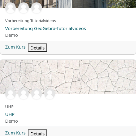
Kurzer Kursname
Vorbereitung Tutorialvideos
Kursname
Vorbereitung GeoGebra-Tutorialvideos
Kursbereich
Demo
Zum Kurs
Details
UHP
Kurzer Kursname
UHP
Kursname
UHP
Kursbereich
Demo
Zum Kurs
Details