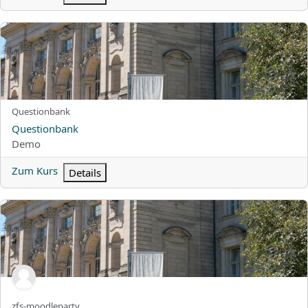
Questionbank
Kurzer Kursname
Questionbank
Kursname
Questionbank
Kursbereich
Demo
Zum Kurs
Details
ZFS Übungsmoodle
Kurzer Kursname
zfs-moodleparty