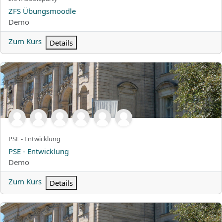
Kursname
ZFS Übungsmoodle
Kursbereich
Demo
Zum Kurs
Details
PSE - Entwicklung
Kurzer Kursname
PSE - Entwicklung
Kursname
PSE - Entwicklung
Kursbereich
Demo
Zum Kurs
Details
PROMPTNET