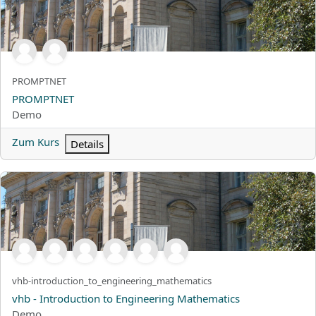
Kurzer Kursname
PROMPTNET
Kursname
PROMPTNET
Kursbereich
Demo
Zum Kurs
Details
vhb - Introduction to Engineering Mathematics
Kurzer Kursname
vhb-introduction_to_engineering_mathematics
Kursname
vhb - Introduction to Engineering Mathematics
Kursbereich
Demo