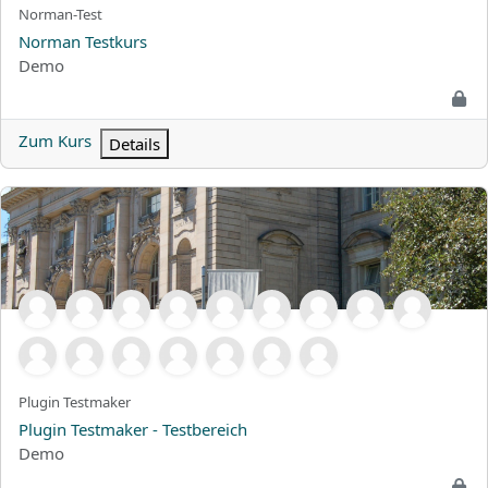
Kurzer Kursname
Norman-Test
Kursname
Norman Testkurs
Kursbereich
Demo
Zum Kurs
Details
Plugin Testmaker - Testbereich
Kurzer Kursname
Plugin Testmaker
Kursname
Plugin Testmaker - Testbereich
Kursbereich
Demo