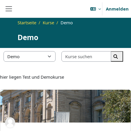
Zum Hauptinhalt
Anmelden
Website-Übersicht
Startseite
Kurse
Demo
Demo
Kurse suc
Kursbereiche
Kurse 
hier liegen Test und Demokurse
Norman Testkurs