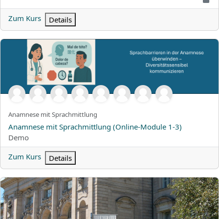
Zum Kurs
Details
Anamnese mit Sprachmittlung (Online-Module 1-3)
Kurzer Kursname
Anamnese mit Sprachmittlung
Kursname
Anamnese mit Sprachmittlung (Online-Module 1-3)
Kursbereich
Demo
Zum Kurs
Details
Susi