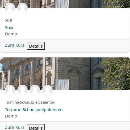
Kurzer Kursname
Susi
Kursname
Susi
Kursbereich
Demo
Zum Kurs
Details
Termine-Schauspielpatienten
Kurzer Kursname
Termine-Schauspielpatienten
Kursname
Termine-Schauspielpatienten
Kursbereich
Demo
Zum Kurs
Details