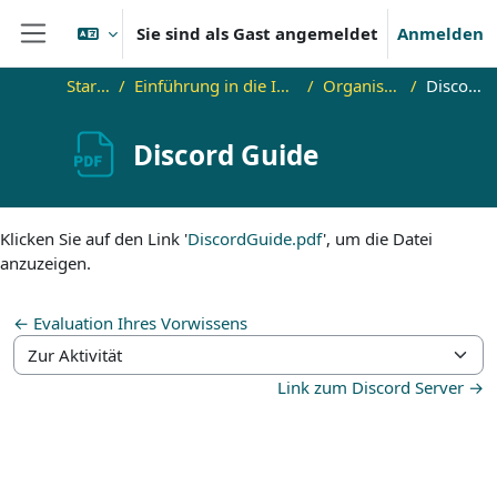
Zum Hauptinhalt
Sie sind als Gast angemeldet
Anmelden
Website-Übersicht
Startseite
Einführung in die Informatik für HaF
Organisatorisches
Discord Guide
Discord Guide
Abschlussbedingungen
Klicken Sie auf den Link '
DiscordGuide.pdf
', um die Datei
anzuzeigen.
← Evaluation Ihres Vorwissens
Zur Aktivität
Link zum Discord Server →