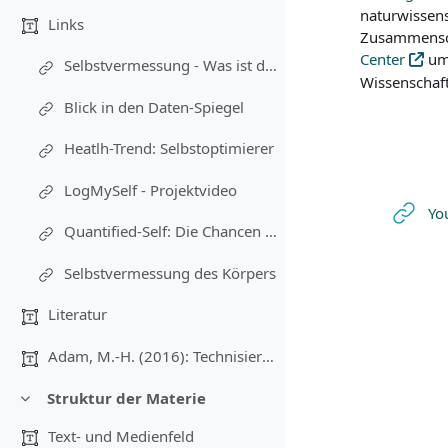
naturwissens
Links
Zusammenschl
Center
umg
Selbstvermessung - Was ist das? (Kooperationsprojekt des Lehrstuhls für Systematische Bildungswissenschaft)
Wissenschaft
Blick in den Daten-Spiegel
Heatlh-Trend: Selbstoptimierer
LogMySelf - Projektvideo
Yo
Quantified-Self: Die Chancen und Risiken der Selbstvermessung
Selbstvermessung des Körpers
Literatur
Adam, M.-H. (2016): Technisierte Lebenswelt. Über ...
Struktur der Materie
Einklappen
Text- und Medienfeld