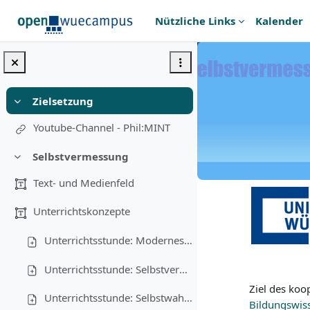
Zum Hauptinhalt
Nützliche Links
Kalender
Startseite
Op
Zielse
Zielsetzung
Einklappen
Youtube-Channel - Phil:MINT
Abschn
Selbstvermessung
Einklappen
Text- und Medienfeld
Unterrichtskonzepte
Unterrichtsstunde: Modernes Selbstporträt
Unterrichtsstunde: Selbstvermessung
Ziel des koo
Unterrichtsstunde: Selbstwahrnehmung
Bildungswis