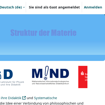
Deutsch ‎(de)‎
Sie sind als Gast angemeldet
Anmelden
hie und Physik
Zielsetzung
▶︎
Selbstvermessung
ihre Didaktik
und
Systematische
 die Idee einer Verbindung von philosophischen und