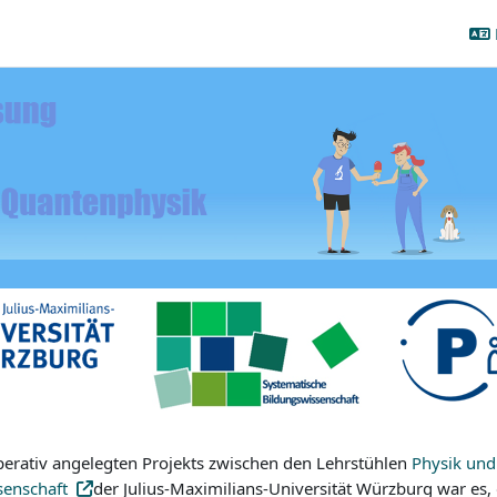
en Universität Würzburg
Phil:MINT - Welt-Sichten in Philosop
tzung
ittsübersicht
perativ angelegten Projekts zwischen den Lehrstühlen
Physik und 
senschaft
der Julius-Maximilians-Universität Würzburg war es,