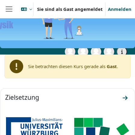
Zum Hauptinhalt
Sie sind als Gast angemeldet
Anmelden
Website-Übersicht
Startseite
Open Universität Würzburg
Phil:MINT - Welt-Sichten in
Philosophie und Physik
Sie betrachten diesen Kurs gerade als
Gast
.
Abschnittsübersicht
Zielsetzung
Zum 